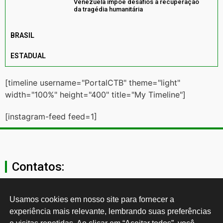
Venezuela impõe desafios à recuperação
da tragédia humanitária
BRASIL
ESTADUAL
[timeline username="PortalCTB" theme="light"
width="100%" height="400" title="My Timeline"]
[instagram-feed feed=1]
Contatos:
secgeral@ctb.org.br
Usamos cookies em nosso site para fornecer a 
experiência mais relevante, lembrando suas preferências 
11 3874-0040