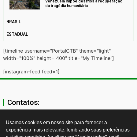
Venezuela impõe desafios à recuperação
da tragédia humanitária
BRASIL
ESTADUAL
[timeline username="PortalCTB" theme="light"
width="100%" height="400" title="My Timeline"]
[instagram-feed feed=1]
Contatos:
secgeral@ctb.org.br
Usamos cookies em nosso site para fornecer a 
experiência mais relevante, lembrando suas preferências 
11 3874-0040