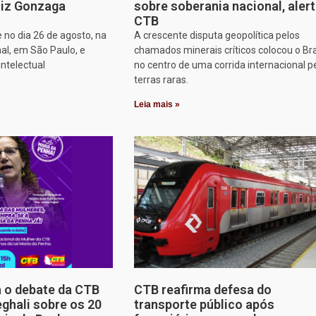
iz Gonzaga
sobre soberania nacional, aler
CTB
 no dia 26 de agosto, na
A crescente disputa geopolítica pelos
al, em São Paulo, e
chamados minerais críticos colocou o Bra
intelectual
no centro de uma corrida internacional p
terras raras.
Leia mais »
a o debate da CTB
CTB reafirma defesa do
ghali sobre os 20
transporte público após