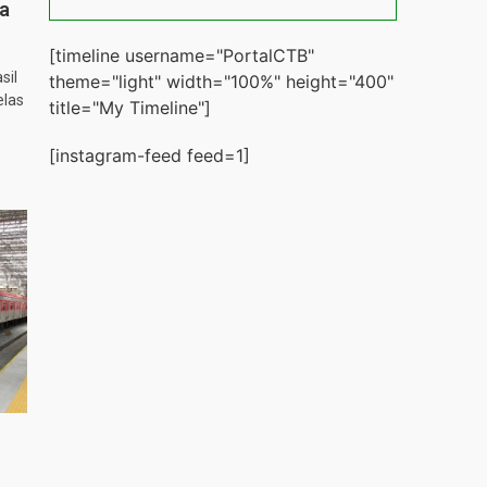
ta
[timeline username="PortalCTB"
sil
theme="light" width="100%" height="400"
elas
title="My Timeline"]
[instagram-feed feed=1]