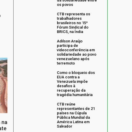
da solidariedade entre
os povos
CTB representa os
o
trabalhadores
brasileiros no 15º
Fórum Sindical do
BRICS, na Índia
Adilson Araújo
participa de
videoconferência em
solidariedade ao povo
venezuelano após
terremoto
Como o bloqueio dos
EUA contra a
Venezuela impõe
desafios à
recuperação da
tragédia humanitária
CTB reúne
representantes de 21
países na Cúpula
Pública Mundial da
 na
América Latina em
Salvador
ate