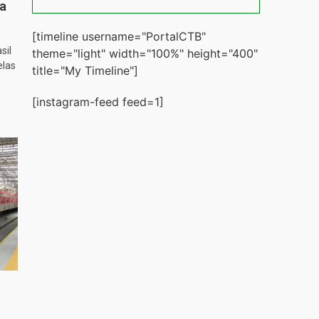
ta
[timeline username="PortalCTB"
sil
theme="light" width="100%" height="400"
elas
title="My Timeline"]
[instagram-feed feed=1]