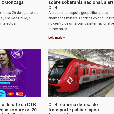
iz Gonzaga
sobre soberania nacional, aler
CTB
 no dia 26 de agosto, na
A crescente disputa geopolítica pelos
al, em São Paulo, e
chamados minerais críticos colocou o Bra
intelectual
no centro de uma corrida internacional p
terras raras.
Leia mais »
a o debate da CTB
CTB reafirma defesa do
ghali sobre os 20
transporte público após