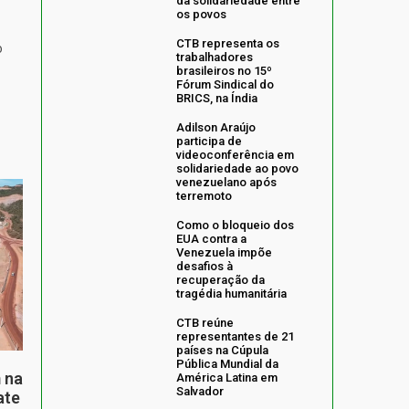
da solidariedade entre
os povos
CTB representa os
o
trabalhadores
brasileiros no 15º
Fórum Sindical do
BRICS, na Índia
Adilson Araújo
participa de
videoconferência em
solidariedade ao povo
venezuelano após
terremoto
Como o bloqueio dos
EUA contra a
Venezuela impõe
desafios à
recuperação da
tragédia humanitária
CTB reúne
representantes de 21
países na Cúpula
Pública Mundial da
 na
América Latina em
Salvador
ate