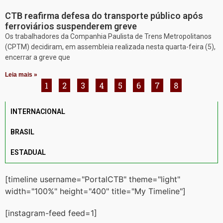
CTB reafirma defesa do transporte público após
ferroviários suspenderem greve
Os trabalhadores da Companhia Paulista de Trens Metropolitanos
(CPTM) decidiram, em assembleia realizada nesta quarta-feira (5),
encerrar a greve que
Leia mais »
1
2
3
4
5
6
7
8
INTERNACIONAL
BRASIL
ESTADUAL
[timeline username="PortalCTB" theme="light"
width="100%" height="400" title="My Timeline"]
[instagram-feed feed=1]