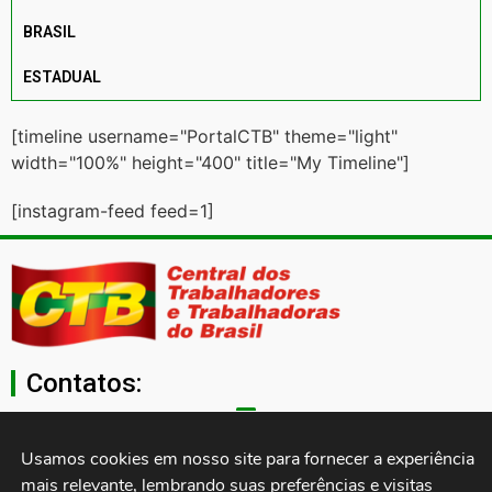
BRASIL
ESTADUAL
[timeline username="PortalCTB" theme="light"
width="100%" height="400" title="My Timeline"]
[instagram-feed feed=1]
Contatos:
secgeral@ctb.org.br
Usamos cookies em nosso site para fornecer a experiência 
mais relevante, lembrando suas preferências e visitas 
11 3874-0040