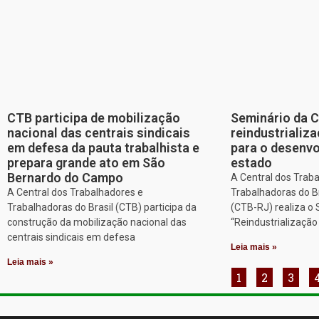
CTB participa de mobilização
Seminário da 
nacional das centrais sindicais
reindustriali
em defesa da pauta trabalhista e
para o desenv
prepara grande ato em São
estado
Bernardo do Campo
A Central dos Trab
A Central dos Trabalhadores e
Trabalhadoras do Br
Trabalhadoras do Brasil (CTB) participa da
(CTB-RJ) realiza o
construção da mobilização nacional das
“Reindustrializaçã
centrais sindicais em defesa
Leia mais »
Leia mais »
1
2
3