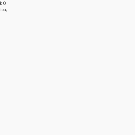
k O
ica,