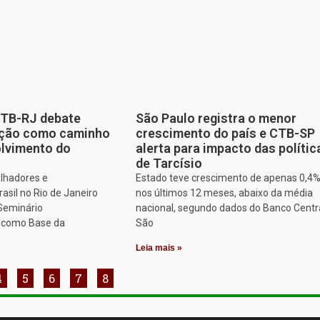
CTB-RJ debate
São Paulo registra o menor
zação como caminho
crescimento do país e CTB-SP
olvimento do
alerta para impacto das polític
de Tarcísio
alhadores e
Estado teve crescimento de apenas 0,4
asil no Rio de Janeiro
nos últimos 12 meses, abaixo da média
 Seminário
nacional, segundo dados do Banco Centr
o como Base da
São
Leia mais »
4
5
6
7
8