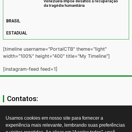
Venezuela impõe desafios à recuperação
da tragédia humanitária
BRASIL
ESTADUAL
[timeline username="PortalCTB" theme="light"
width="100%" height="400" title="My Timeline"]
[instagram-feed feed=1]
Contatos:
secgeral@ctb.org.br
Usamos cookies em nosso site para fornecer a 
experiência mais relevante, lembrando suas preferências 
11 3874-0040