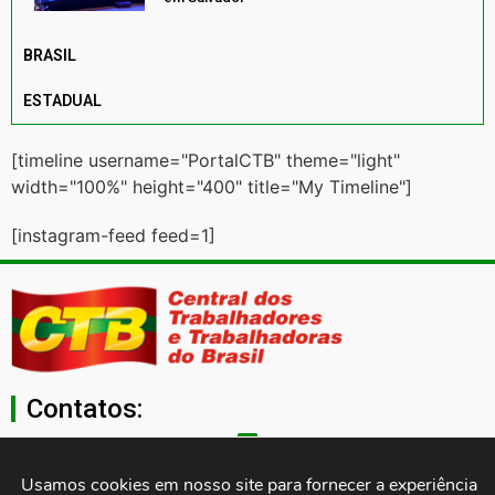
BRASIL
ESTADUAL
[timeline username="PortalCTB" theme="light"
width="100%" height="400" title="My Timeline"]
[instagram-feed feed=1]
Contatos:
secgeral@ctb.org.br
Usamos cookies em nosso site para fornecer a experiência 