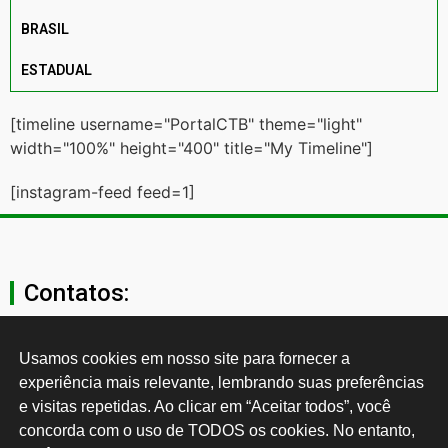
BRASIL
ESTADUAL
[timeline username="PortalCTB" theme="light"
width="100%" height="400" title="My Timeline"]
[instagram-feed feed=1]
Contatos:
secgeral@ctb.org.br
Usamos cookies em nosso site para fornecer a 
experiência mais relevante, lembrando suas preferências 
11 3874-0040
e visitas repetidas. Ao clicar em “Aceitar todos”, você 
concorda com o uso de TODOS os cookies. No entanto, 
Rua Cardoso de Almeida, 1843, Sumaré São Paulo - SP -