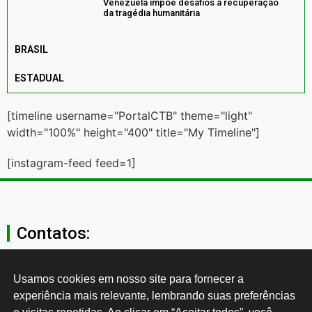
Venezuela impõe desafios à recuperação
da tragédia humanitária
BRASIL
ESTADUAL
[timeline username="PortalCTB" theme="light"
width="100%" height="400" title="My Timeline"]
[instagram-feed feed=1]
Contatos:
secgeral@ctb.org.br
Usamos cookies em nosso site para fornecer a 
experiência mais relevante, lembrando suas preferências 
11 3874-0040