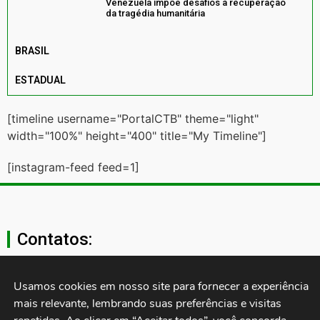
Venezuela impõe desafios à recuperação
da tragédia humanitária
BRASIL
ESTADUAL
[timeline username="PortalCTB" theme="light"
width="100%" height="400" title="My Timeline"]
[instagram-feed feed=1]
Contatos:
secgeral@ctb.org.br
Usamos cookies em nosso site para fornecer a experiência 
mais relevante, lembrando suas preferências e visitas 
11 3874-0040