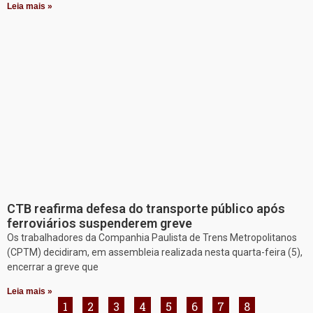
Leia mais »
CTB reafirma defesa do transporte público após
ferroviários suspenderem greve
Os trabalhadores da Companhia Paulista de Trens Metropolitanos
(CPTM) decidiram, em assembleia realizada nesta quarta-feira (5),
encerrar a greve que
Leia mais »
1
2
3
4
5
6
7
8