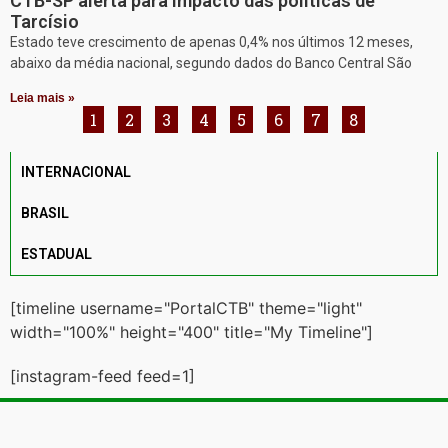
CTB-SP alerta para impacto das políticas de
Tarcísio
Estado teve crescimento de apenas 0,4% nos últimos 12 meses,
abaixo da média nacional, segundo dados do Banco Central São
Leia mais »
1
2
3
4
5
6
7
8
INTERNACIONAL
BRASIL
ESTADUAL
[timeline username="PortalCTB" theme="light"
width="100%" height="400" title="My Timeline"]
[instagram-feed feed=1]