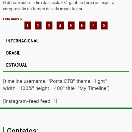
O debate sobre o fim da escala 6×1 ganhou força ao expor a
compressão do tempo de vida imposta por
Leia mais »
1
2
3
4
5
6
7
8
INTERNACIONAL
BRASIL
ESTADUAL
[timeline username="PortalCTB" theme="light"
width="100%" height="400" title="My Timeline"]
[instagram-feed feed=1]
Contatos: