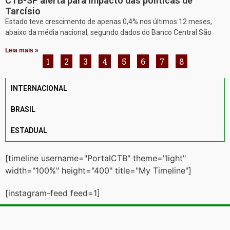
CTB-SP alerta para impacto das políticas de
Tarcísio
Estado teve crescimento de apenas 0,4% nos últimos 12 meses,
abaixo da média nacional, segundo dados do Banco Central São
Leia mais »
1
2
3
4
5
6
7
8
INTERNACIONAL
BRASIL
ESTADUAL
[timeline username="PortalCTB" theme="light"
width="100%" height="400" title="My Timeline"]
[instagram-feed feed=1]