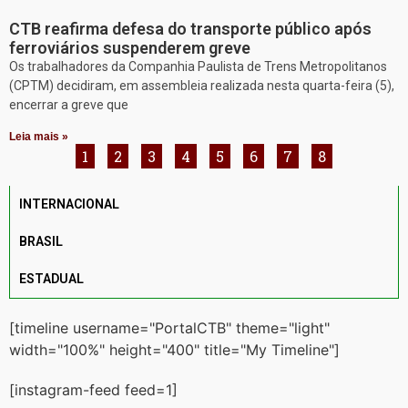
CTB reafirma defesa do transporte público após
ferroviários suspenderem greve
Os trabalhadores da Companhia Paulista de Trens Metropolitanos
(CPTM) decidiram, em assembleia realizada nesta quarta-feira (5),
encerrar a greve que
Leia mais »
1
2
3
4
5
6
7
8
INTERNACIONAL
BRASIL
ESTADUAL
[timeline username="PortalCTB" theme="light"
width="100%" height="400" title="My Timeline"]
[instagram-feed feed=1]