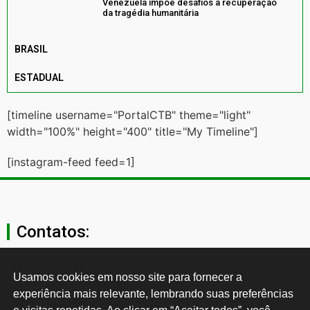
Venezuela impõe desafios à recuperação
da tragédia humanitária
BRASIL
ESTADUAL
[timeline username="PortalCTB" theme="light"
width="100%" height="400" title="My Timeline"]
[instagram-feed feed=1]
Contatos:
secgeral@ctb.org.br
Usamos cookies em nosso site para fornecer a 
experiência mais relevante, lembrando suas preferências 
11 3874-0040