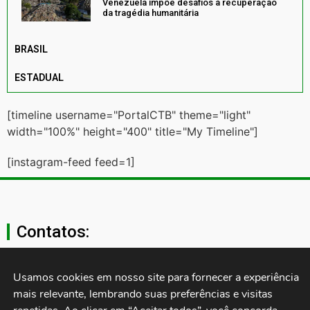
Venezuela impõe desafios à recuperação
da tragédia humanitária
BRASIL
ESTADUAL
[timeline username="PortalCTB" theme="light"
width="100%" height="400" title="My Timeline"]
[instagram-feed feed=1]
Contatos:
secgeral@ctb.org.br
Usamos cookies em nosso site para fornecer a experiência 
mais relevante, lembrando suas preferências e visitas 
11 3874-0040