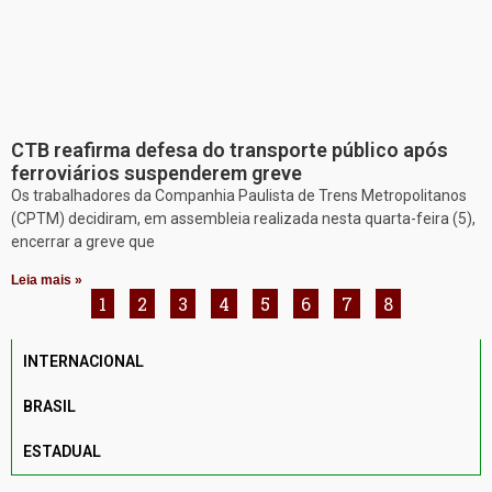
CTB reafirma defesa do transporte público após
ferroviários suspenderem greve
Os trabalhadores da Companhia Paulista de Trens Metropolitanos
(CPTM) decidiram, em assembleia realizada nesta quarta-feira (5),
encerrar a greve que
Leia mais »
1
2
3
4
5
6
7
8
INTERNACIONAL
BRASIL
ESTADUAL