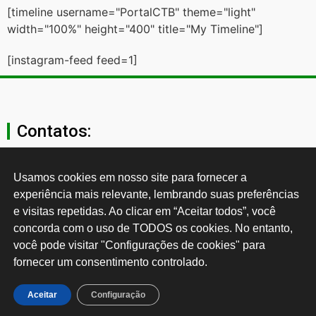
[timeline username="PortalCTB" theme="light"
width="100%" height="400" title="My Timeline"]
[instagram-feed feed=1]
Contatos:
secgeral@ctb.org.br
Usamos cookies em nosso site para fornecer a 
experiência mais relevante, lembrando suas preferências 
11 3874-0040
e visitas repetidas. Ao clicar em “Aceitar todos”, você 
concorda com o uso de TODOS os cookies. No entanto, 
Rua Cardoso de Almeida, 1843, Sumaré São Paulo - SP -
você pode visitar "Configurações de cookies" para 
Brasil CEP: 01251-001
fornecer um consentimento controlado.
Desenvolvido por:
Aceitar
Configuração