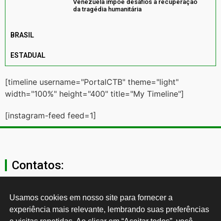
Venezuela impõe desafios à recuperação
da tragédia humanitária
BRASIL
ESTADUAL
[timeline username="PortalCTB" theme="light"
width="100%" height="400" title="My Timeline"]
[instagram-feed feed=1]
Contatos:
secgeral@ctb.org.br
Usamos cookies em nosso site para fornecer a 
experiência mais relevante, lembrando suas preferências 
11 3874-0040