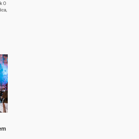
k O
ica,
 em