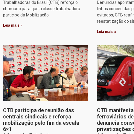
Trabalhadoras do Brasil (CTB) reforça o
Denúncias apontam
chamado para que a classe trabalhadora
linhas concedidas p
participe da Mobilização
evitados; CTB reafi
reestatização do s
Leia mais »
Leia mais »
CTB participa de reunião das
CTB manifesta 
centrais sindicais e reforça
ferroviários d
mobilização pelo fim da escala
denuncia cons
6×1
privatizações 