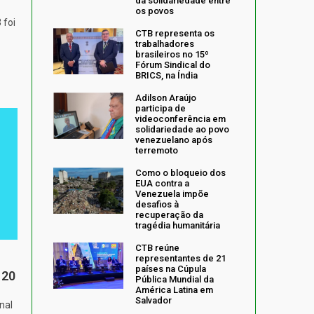
da solidariedade entre
os povos
 foi
CTB representa os
trabalhadores
brasileiros no 15º
Fórum Sindical do
BRICS, na Índia
Adilson Araújo
participa de
videoconferência em
solidariedade ao povo
venezuelano após
terremoto
Como o bloqueio dos
EUA contra a
Venezuela impõe
desafios à
recuperação da
tragédia humanitária
CTB reúne
representantes de 21
países na Cúpula
 20
Pública Mundial da
América Latina em
Salvador
nal