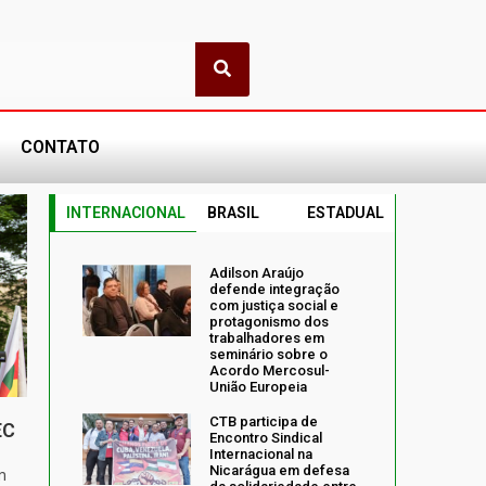
CONTATO
INTERNACIONAL
BRASIL
ESTADUAL
Adilson Araújo
defende integração
com justiça social e
protagonismo dos
trabalhadores em
seminário sobre o
Acordo Mercosul-
União Europeia
CTB participa de
EC
Encontro Sindical
Internacional na
Nicarágua em defesa
m