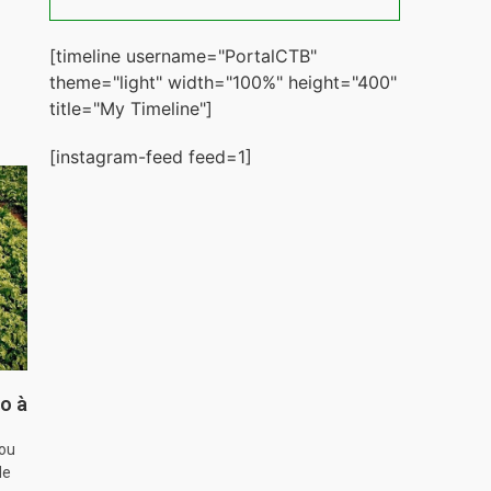
[timeline username="PortalCTB"
theme="light" width="100%" height="400"
title="My Timeline"]
[instagram-feed feed=1]
o à
hou
de