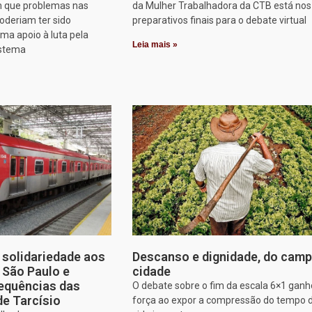
 que problemas nas
da Mulher Trabalhadora da CTB está nos
oderiam ter sido
preparativos finais para o debate virtual
rma apoio à luta pela
Leia mais »
istema
solidariedade aos
Descanso e dignidade, do camp
e São Paulo e
cidade
equências das
O debate sobre o fim da escala 6×1 gan
de Tarcísio
força ao expor a compressão do tempo 