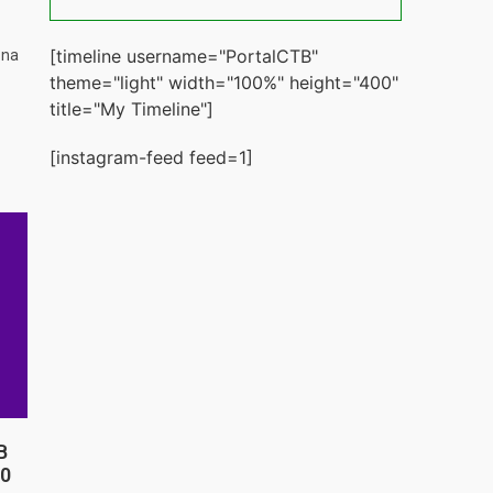
[timeline username="PortalCTB"
 na
theme="light" width="100%" height="400"
title="My Timeline"]
[instagram-feed feed=1]
B
20