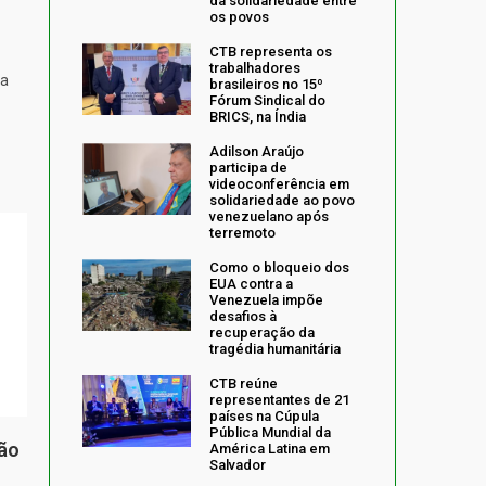
da solidariedade entre
os povos
CTB representa os
trabalhadores
da
brasileiros no 15º
Fórum Sindical do
BRICS, na Índia
Adilson Araújo
participa de
videoconferência em
solidariedade ao povo
venezuelano após
terremoto
Como o bloqueio dos
EUA contra a
Venezuela impõe
desafios à
recuperação da
tragédia humanitária
CTB reúne
representantes de 21
países na Cúpula
Pública Mundial da
ção
América Latina em
Salvador