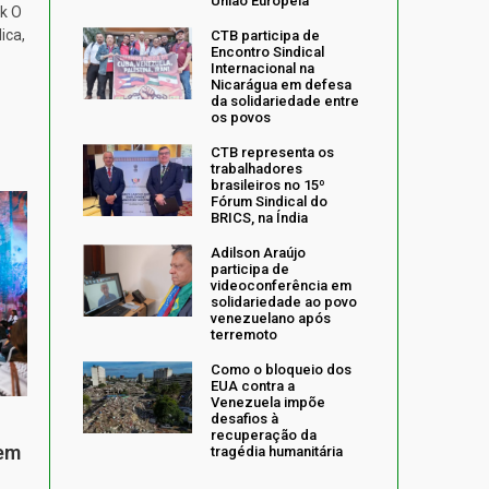
União Europeia
k O
ica,
CTB participa de
Encontro Sindical
Internacional na
Nicarágua em defesa
da solidariedade entre
os povos
CTB representa os
trabalhadores
brasileiros no 15º
Fórum Sindical do
BRICS, na Índia
Adilson Araújo
participa de
videoconferência em
solidariedade ao povo
venezuelano após
terremoto
Como o bloqueio dos
EUA contra a
Venezuela impõe
desafios à
recuperação da
 em
tragédia humanitária