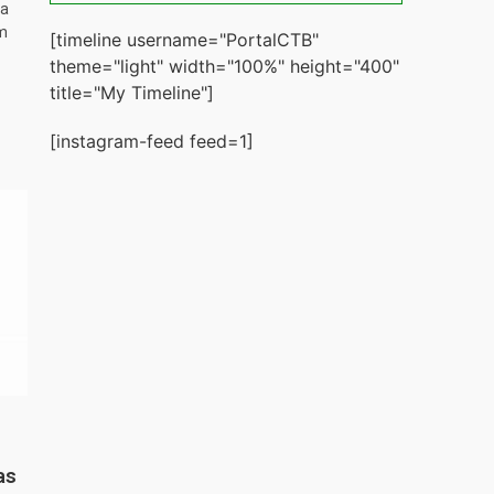
ta
m
[timeline username="PortalCTB"
theme="light" width="100%" height="400"
title="My Timeline"]
[instagram-feed feed=1]
as