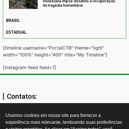
Venezuela impõe desafios à recuperação
da tragédia humanitária
BRASIL
ESTADUAL
[timeline username="PortalCTB" theme="light"
width="100%" height="400" title="My Timeline"]
[instagram-feed feed=1]
Contatos:
secgeral@ctb.org.br
Usamos cookies em nosso site para fornecer a 
experiência mais relevante, lembrando suas preferências 
11 3874-0040