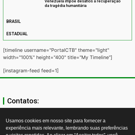
Venezuela impõe desafios à recuperação
da tragédia humanitária
BRASIL
ESTADUAL
[timeline username="PortalCTB" theme="light"
width="100%" height="400" title="My Timeline"]
[instagram-feed feed=1]
Contatos:
secgeral@ctb.org.br
Usamos cookies em nosso site para fornecer a 
experiência mais relevante, lembrando suas preferências 
11 3874-0040