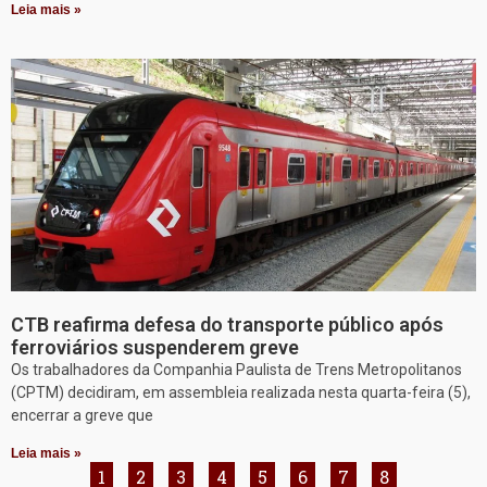
Leia mais »
CTB reafirma defesa do transporte público após
ferroviários suspenderem greve
Os trabalhadores da Companhia Paulista de Trens Metropolitanos
(CPTM) decidiram, em assembleia realizada nesta quarta-feira (5),
encerrar a greve que
Leia mais »
1
2
3
4
5
6
7
8