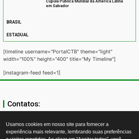
Cúpula Pública Mundial da América Latina
em Salvador
BRASIL
ESTADUAL
[timeline username="PortalCTB" theme="light"
width="100%" height="400" title="My Timeline"]
[instagram-feed feed=1]
Contatos:
secgeral@ctb.org.br
Usamos cookies em nosso site para fornecer a 
experiência mais relevante, lembrando suas preferências 
11 3874-0040