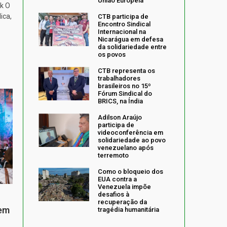
União Europeia
k O
ica,
CTB participa de
Encontro Sindical
Internacional na
Nicarágua em defesa
da solidariedade entre
os povos
CTB representa os
trabalhadores
brasileiros no 15º
Fórum Sindical do
BRICS, na Índia
Adilson Araújo
participa de
videoconferência em
solidariedade ao povo
venezuelano após
terremoto
Como o bloqueio dos
EUA contra a
Venezuela impõe
desafios à
recuperação da
 em
tragédia humanitária