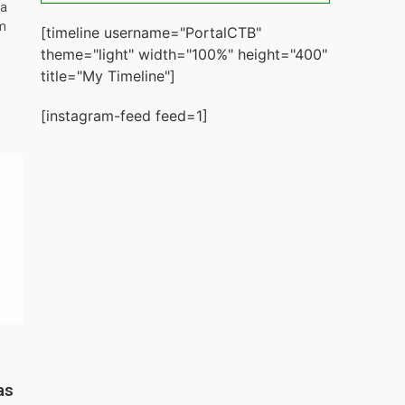
ta
m
[timeline username="PortalCTB"
theme="light" width="100%" height="400"
title="My Timeline"]
[instagram-feed feed=1]
as