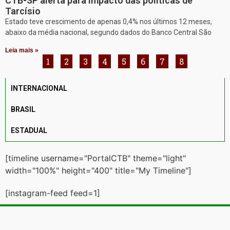
CTB-SP alerta para impacto das políticas de
Tarcísio
Estado teve crescimento de apenas 0,4% nos últimos 12 meses,
abaixo da média nacional, segundo dados do Banco Central São
Leia mais »
1
2
3
4
5
6
7
8
INTERNACIONAL
BRASIL
ESTADUAL
[timeline username="PortalCTB" theme="light"
width="100%" height="400" title="My Timeline"]
[instagram-feed feed=1]