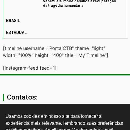
Venezuela impõe desafios à recuperação
da tragédia humanitária
BRASIL
ESTADUAL
[timeline username="PortalCTB" theme="light"
width="100%" height="400" title="My Timeline"]
[instagram-feed feed=1]
Contatos:
secgeral@ctb.org.br
Usamos cookies em nosso site para fornecer a 
experiência mais relevante, lembrando suas preferências 
11 3874-0040