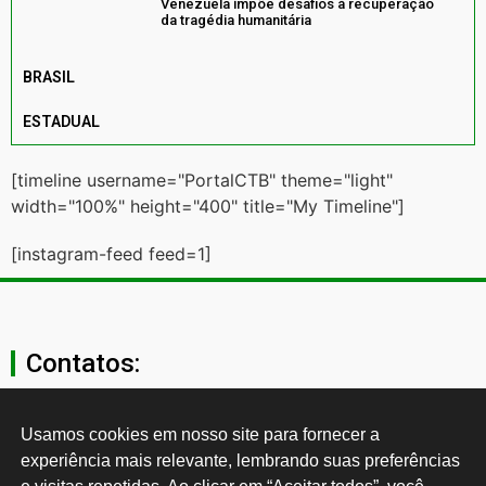
Venezuela impõe desafios à recuperação
da tragédia humanitária
BRASIL
ESTADUAL
[timeline username="PortalCTB" theme="light"
width="100%" height="400" title="My Timeline"]
[instagram-feed feed=1]
Contatos:
secgeral@ctb.org.br
Usamos cookies em nosso site para fornecer a 
experiência mais relevante, lembrando suas preferências 
11 3874-0040