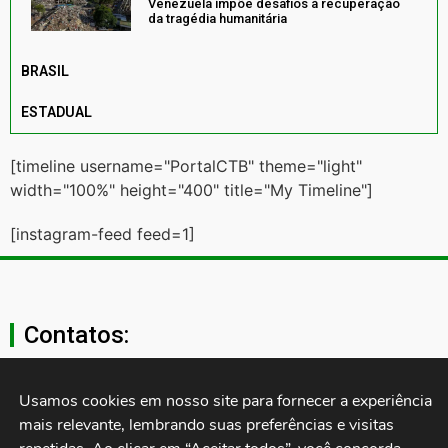
Venezuela impõe desafios à recuperação
da tragédia humanitária
BRASIL
ESTADUAL
[timeline username="PortalCTB" theme="light"
width="100%" height="400" title="My Timeline"]
[instagram-feed feed=1]
Contatos:
secgeral@ctb.org.br
Usamos cookies em nosso site para fornecer a experiência 
mais relevante, lembrando suas preferências e visitas 
11 3874-0040