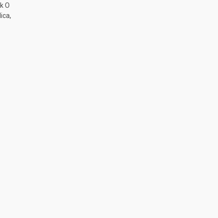
k O
ica,