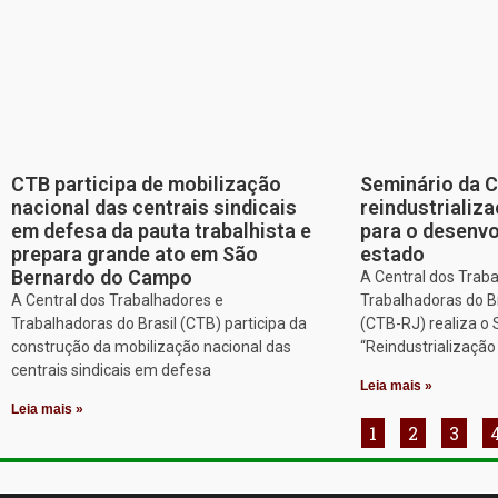
CTB participa de mobilização
Seminário da 
nacional das centrais sindicais
reindustriali
em defesa da pauta trabalhista e
para o desenv
prepara grande ato em São
estado
Bernardo do Campo
A Central dos Trab
A Central dos Trabalhadores e
Trabalhadoras do Br
Trabalhadoras do Brasil (CTB) participa da
(CTB-RJ) realiza o
construção da mobilização nacional das
“Reindustrializaçã
centrais sindicais em defesa
Leia mais »
Leia mais »
1
2
3