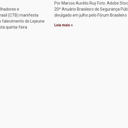
Por Marcos Aurélio Ruy Foto: Adobe Stoc
alhadores e
20º Anuário Brasileiro de Segurança Públ
rasil (CTB) manifesta
divulgado em julho pelo Fórum Brasileiro
o falecimento de Lejeune
Leia mais »
sta quinta-feira