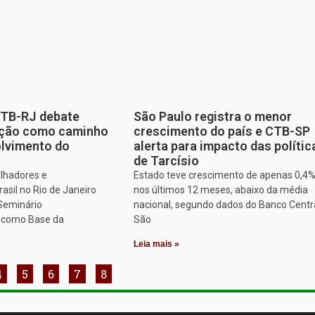
CTB-RJ debate
São Paulo registra o menor
zação como caminho
crescimento do país e CTB-SP
olvimento do
alerta para impacto das polític
de Tarcísio
alhadores e
Estado teve crescimento de apenas 0,4
asil no Rio de Janeiro
nos últimos 12 meses, abaixo da média
 Seminário
nacional, segundo dados do Banco Centr
o como Base da
São
Leia mais »
4
5
6
7
8