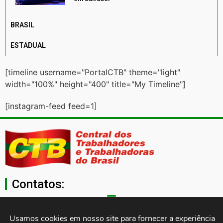
BRASIL
ESTADUAL
[timeline username="PortalCTB" theme="light"
width="100%" height="400" title="My Timeline"]
[instagram-feed feed=1]
Contatos:
secgeral@ctb.org.br
Usamos cookies em nosso site para fornecer a experiência 