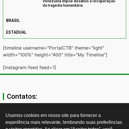
Venezuela impõe desafios à recuperação
da tragédia humanitária
BRASIL
ESTADUAL
[timeline username="PortalCTB" theme="light"
width="100%" height="400" title="My Timeline"]
[instagram-feed feed=1]
Contatos:
secgeral@ctb.org.br
Usamos cookies em nosso site para fornecer a 
experiência mais relevante, lembrando suas preferências 
11 3874-0040