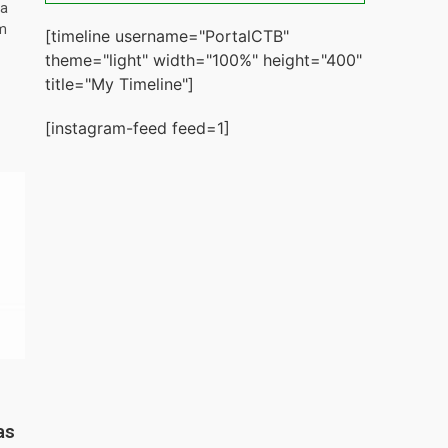
ta
m
[timeline username="PortalCTB"
theme="light" width="100%" height="400"
title="My Timeline"]
[instagram-feed feed=1]
as