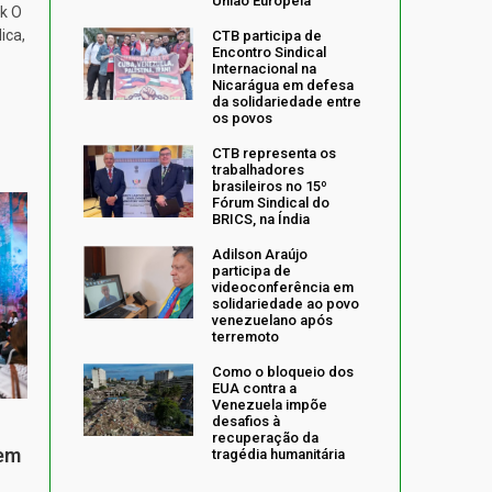
União Europeia
k O
ica,
CTB participa de
Encontro Sindical
Internacional na
Nicarágua em defesa
da solidariedade entre
os povos
CTB representa os
trabalhadores
brasileiros no 15º
Fórum Sindical do
BRICS, na Índia
Adilson Araújo
participa de
videoconferência em
solidariedade ao povo
venezuelano após
terremoto
Como o bloqueio dos
EUA contra a
Venezuela impõe
desafios à
recuperação da
 em
tragédia humanitária