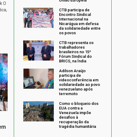
União Europeia
k O
ica,
CTB participa de
Encontro Sindical
Internacional na
Nicarágua em defesa
da solidariedade entre
os povos
CTB representa os
trabalhadores
brasileiros no 15º
Fórum Sindical do
BRICS, na Índia
Adilson Araújo
participa de
videoconferência em
solidariedade ao povo
venezuelano após
terremoto
Como o bloqueio dos
EUA contra a
Venezuela impõe
desafios à
recuperação da
 em
tragédia humanitária