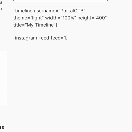
ta
m
[timeline username="PortalCTB"
theme="light" width="100%" height="400"
title="My Timeline"]
[instagram-feed feed=1]
as