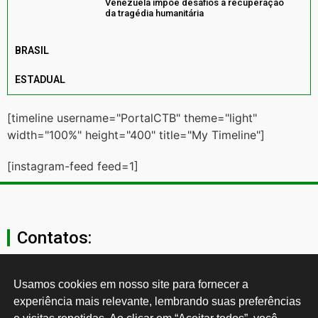
Venezuela impõe desafios à recuperação
da tragédia humanitária
BRASIL
ESTADUAL
[timeline username="PortalCTB" theme="light"
width="100%" height="400" title="My Timeline"]
[instagram-feed feed=1]
Contatos:
secgeral@ctb.org.br
Usamos cookies em nosso site para fornecer a 
experiência mais relevante, lembrando suas preferências 
11 3874-0040