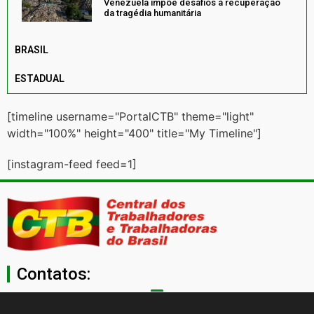
Venezuela impõe desafios à recuperação
da tragédia humanitária
BRASIL
ESTADUAL
[timeline username="PortalCTB" theme="light"
width="100%" height="400" title="My Timeline"]
[instagram-feed feed=1]
Contatos:
secgeral@ctb.org.br