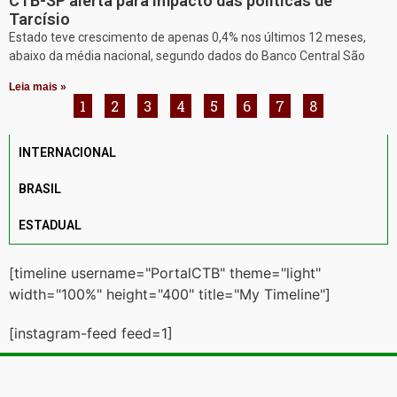
CTB-SP alerta para impacto das políticas de
Tarcísio
Estado teve crescimento de apenas 0,4% nos últimos 12 meses,
abaixo da média nacional, segundo dados do Banco Central São
Leia mais »
1
2
3
4
5
6
7
8
INTERNACIONAL
BRASIL
ESTADUAL
[timeline username="PortalCTB" theme="light"
width="100%" height="400" title="My Timeline"]
[instagram-feed feed=1]