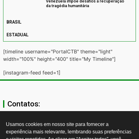
Venezuela impõe desafios à recuperação
da tragédia humanitária
BRASIL
ESTADUAL
[timeline username="PortalCTB" theme="light"
width="100%" height="400" title="My Timeline"]
[instagram-feed feed=1]
Contatos:
secgeral@ctb.org.br
Usamos cookies em nosso site para fornecer a 
experiência mais relevante, lembrando suas preferências 
11 3874-0040