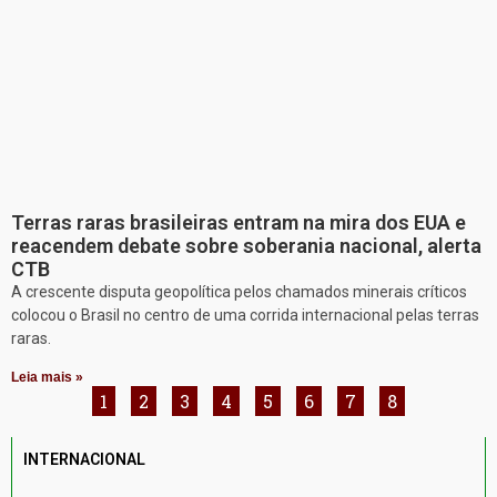
Terras raras brasileiras entram na mira dos EUA e
reacendem debate sobre soberania nacional, alerta
CTB
A crescente disputa geopolítica pelos chamados minerais críticos
colocou o Brasil no centro de uma corrida internacional pelas terras
raras.
Leia mais »
1
2
3
4
5
6
7
8
INTERNACIONAL