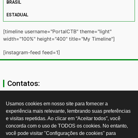
BRASIL
ESTADUAL
[timeline username="PortalCTB" theme="light"
width="100%" height="400" title="My Timeline"]
[instagram-feed feed=1]
Contatos:
secgeral@ctb.org.br
Usamos cookies em nosso site para fornecer a 
experiência mais relevante, lembrando suas preferências 
11 3874-0040
e visitas repetidas. Ao clicar em “Aceitar todos”, você 
concorda com o uso de TODOS os cookies. No entanto, 
Rua Cardoso de Almeida, 1843, Sumaré São Paulo - SP -
você pode visitar "Configurações de cookies" para 
Brasil CEP: 01251-001