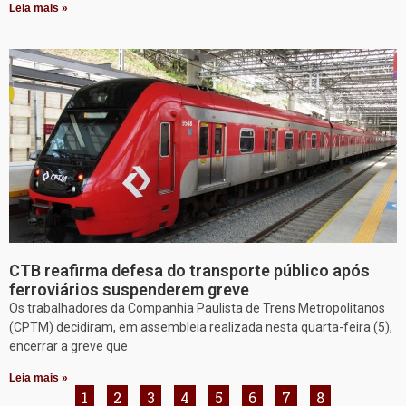
Leia mais »
CTB reafirma defesa do transporte público após
ferroviários suspenderem greve
Os trabalhadores da Companhia Paulista de Trens Metropolitanos
(CPTM) decidiram, em assembleia realizada nesta quarta-feira (5),
encerrar a greve que
Leia mais »
1
2
3
4
5
6
7
8