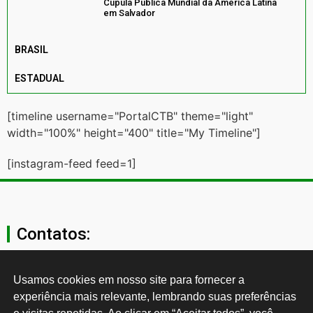
Cúpula Pública Mundial da América Latina
em Salvador
BRASIL
ESTADUAL
[timeline username="PortalCTB" theme="light"
width="100%" height="400" title="My Timeline"]
[instagram-feed feed=1]
Contatos:
secgeral@ctb.org.br
Usamos cookies em nosso site para fornecer a 
experiência mais relevante, lembrando suas preferências 
11 3874-0040