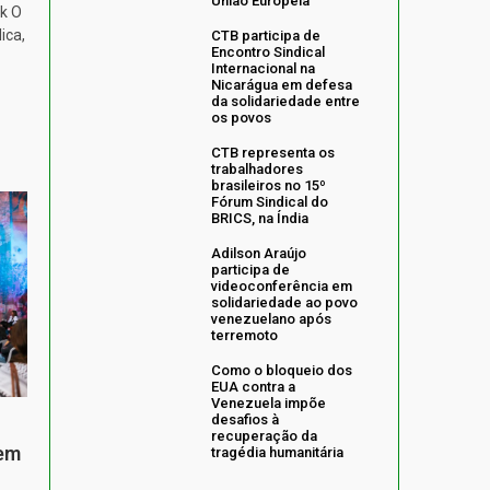
União Europeia
k O
ica,
CTB participa de
Encontro Sindical
Internacional na
Nicarágua em defesa
da solidariedade entre
os povos
CTB representa os
trabalhadores
brasileiros no 15º
Fórum Sindical do
BRICS, na Índia
Adilson Araújo
participa de
videoconferência em
solidariedade ao povo
venezuelano após
terremoto
Como o bloqueio dos
EUA contra a
Venezuela impõe
desafios à
recuperação da
 em
tragédia humanitária