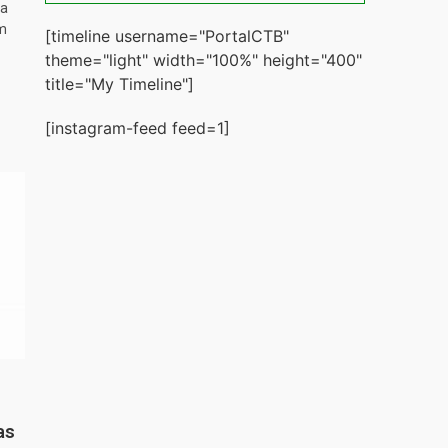
ta
m
[timeline username="PortalCTB"
theme="light" width="100%" height="400"
title="My Timeline"]
[instagram-feed feed=1]
as