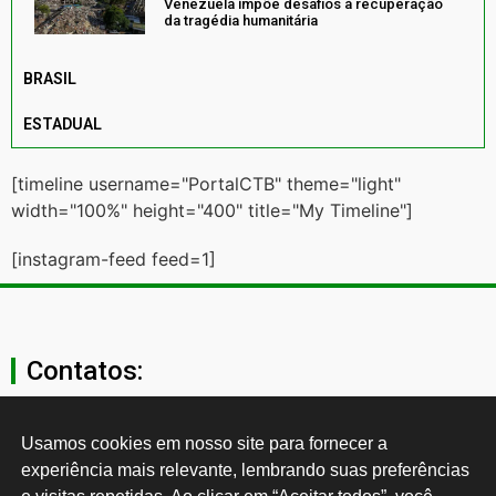
Venezuela impõe desafios à recuperação
da tragédia humanitária
BRASIL
ESTADUAL
[timeline username="PortalCTB" theme="light"
width="100%" height="400" title="My Timeline"]
[instagram-feed feed=1]
Contatos:
secgeral@ctb.org.br
Usamos cookies em nosso site para fornecer a 
experiência mais relevante, lembrando suas preferências 
11 3874-0040