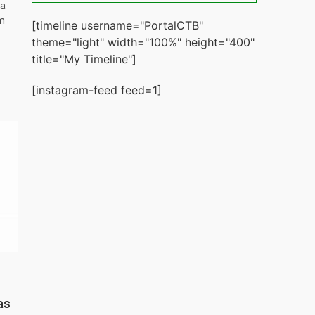
ta
m
[timeline username="PortalCTB"
theme="light" width="100%" height="400"
title="My Timeline"]
[instagram-feed feed=1]
as