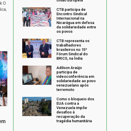
União Europeia
k O
ica,
CTB participa de
Encontro Sindical
Internacional na
Nicarágua em defesa
da solidariedade entre
os povos
CTB representa os
trabalhadores
brasileiros no 15º
Fórum Sindical do
BRICS, na Índia
Adilson Araújo
participa de
videoconferência em
solidariedade ao povo
venezuelano após
terremoto
Como o bloqueio dos
EUA contra a
Venezuela impõe
desafios à
recuperação da
 em
tragédia humanitária