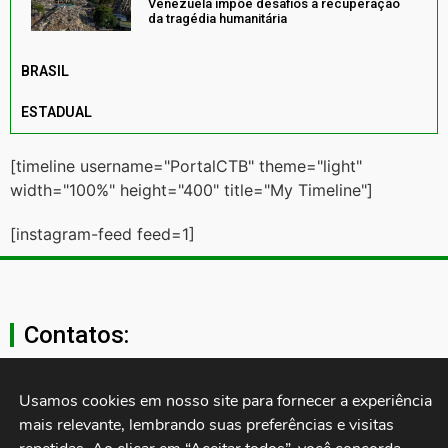
Venezuela impõe desafios à recuperação
da tragédia humanitária
BRASIL
ESTADUAL
[timeline username="PortalCTB" theme="light"
width="100%" height="400" title="My Timeline"]
[instagram-feed feed=1]
Contatos:
secgeral@ctb.org.br
Usamos cookies em nosso site para fornecer a experiência 
mais relevante, lembrando suas preferências e visitas 
11 3874-0040