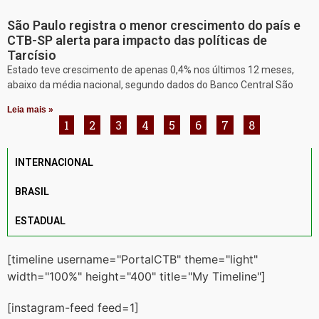
São Paulo registra o menor crescimento do país e
CTB-SP alerta para impacto das políticas de
Tarcísio
Estado teve crescimento de apenas 0,4% nos últimos 12 meses,
abaixo da média nacional, segundo dados do Banco Central São
Leia mais »
1
2
3
4
5
6
7
8
INTERNACIONAL
BRASIL
ESTADUAL
[timeline username="PortalCTB" theme="light"
width="100%" height="400" title="My Timeline"]
[instagram-feed feed=1]