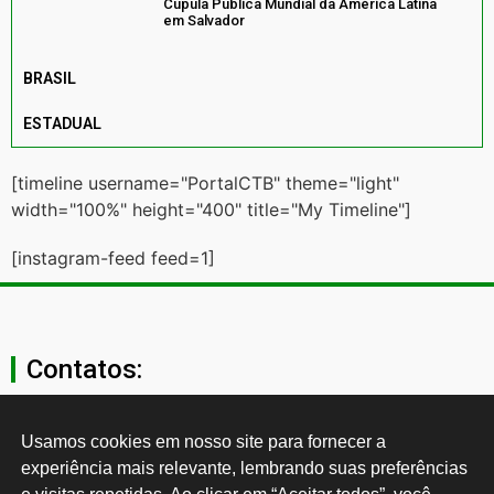
Cúpula Pública Mundial da América Latina
em Salvador
BRASIL
ESTADUAL
[timeline username="PortalCTB" theme="light"
width="100%" height="400" title="My Timeline"]
[instagram-feed feed=1]
Contatos:
secgeral@ctb.org.br
Usamos cookies em nosso site para fornecer a 
experiência mais relevante, lembrando suas preferências 
11 3874-0040