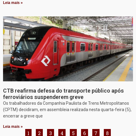
Leia mais »
CTB reafirma defesa do transporte público após
ferroviários suspenderem greve
Os trabalhadores da Companhia Paulista de Trens Metropolitanos
(CPTM) decidiram, em assembleia realizada nesta quarta-feira (5),
encerrar a greve que
Leia mais »
1
2
3
4
5
6
7
8